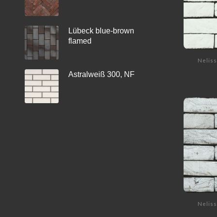
Lübeck blue-brown
flamed
Neliss
Astralweiß 300, NF
Neliss