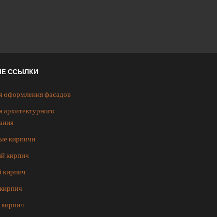
ЫЕ ССЫЛКИ
я оформления фасадов
я архитектурного
ания
ые кирпичи
й кирпич
 кирпич
кирпич
 кирпич