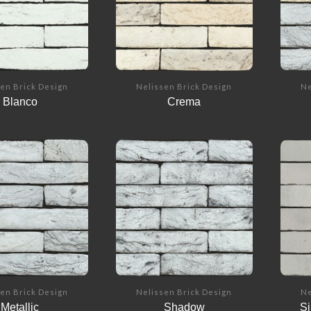
en Brick Design
Nelissen Brick Design
Ne
Blanco
Crema
en Brick Design
Nelissen Brick Design
Ne
Metallic
Shadow
Si