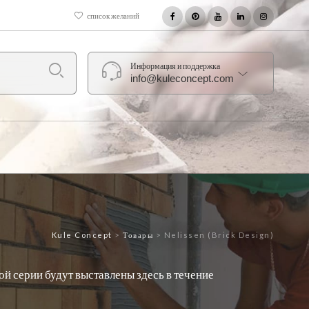
список желаний
Информация и поддержка
info@kuleconcept.com
Kule Concept
>
Товары
>
Nelissen (Brick Design)
й серии будут выставлены здесь в течение