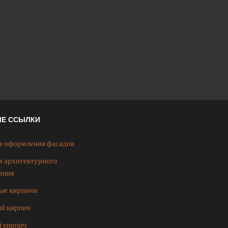
ЫЕ ССЫЛКИ
я оформления фасадов
я архитектурного
ания
ые кирпичи
й кирпич
 кирпич