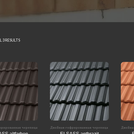
 3 RESULTS
фрированная черепица
Двойная гофрированная черепица
Двойна
SS altfarben
ELSASS anthrazit