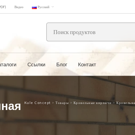
PDF)
Видео
Русский
аталоги
Ссылки
Блог
Контакт
нная
Kule Concept
>
Товары
>
Кровельные кирпичи
>
Кровельн