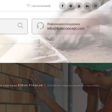
список желаний
Информация и поддержка
info@kuleconcept.com
ая черепица Röben Premium
>
Двойная гофрированная черепица