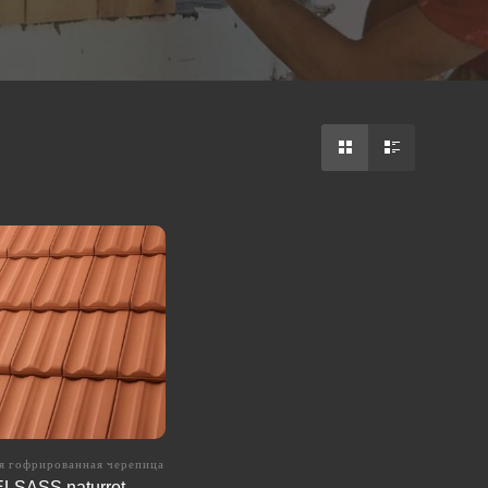
я гофрированная черепица
ELSASS naturrot