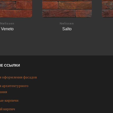
Nelissen
Nelissen
Veneto
Salto
ЫЕ ССЫЛКИ
я оформления фасадов
я архитектурного
ания
ые кирпичи
й кирпич