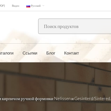
PDF)
Видео
Русский
аталоги
Ссылки
Блог
Контакт
м кирпичом ручной формовки Nelissen и Gesinterd/Sintered.