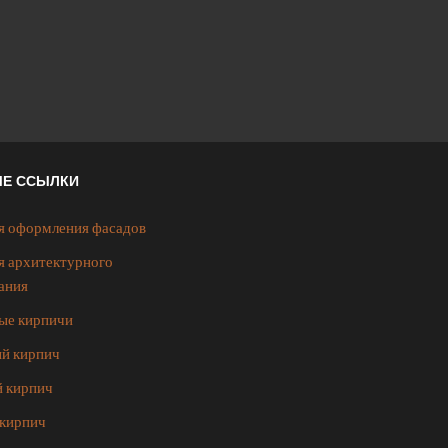
ЫЕ ССЫЛКИ
я оформления фасадов
я архитектурного
ания
ые кирпичи
й кирпич
 кирпич
кирпич