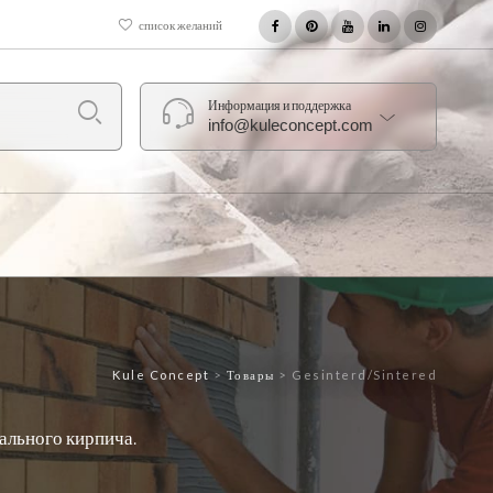
список желаний
Информация и поддержка
info@kuleconcept.com
Kule Concept
>
Товары
>
Gesinterd/Sintered
ального кирпича.