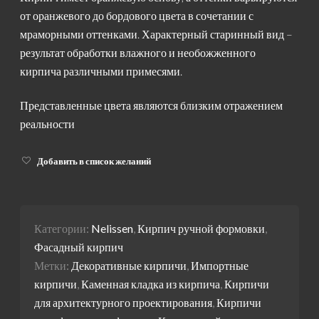
от оранжевого до бордового цвета в сочетании с
мраморными оттенками. Характерный старинный вид –
результат обработки влажного и необожженного
кирпича различными примесями.
Представленные цвета являются близким отражением
реальности
Добавить в список желаний
Категории:
Nelissen
,
Кирпич ручной формовки
,
Фасадный кирпич
Метки:
Декоративные кирпичи
,
Импортные
кирпичи
,
Каменная кладка из кирпича
,
Кирпичи
для архитектурного проектирования
,
Кирпичи