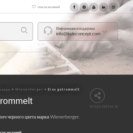
список желаний
Информация и поддержка
info@kuleconcept.com
овары
>
Wienerberger
>
Eros getrommelt
trommelt
ПОДЕЛИТЬСЯ
ич черного цвета марки Wienerberger.
исок желаний