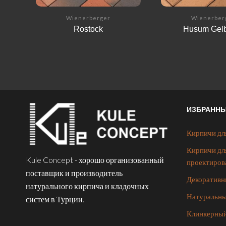
Wienerberger
Wienerber
Rostock
Husum Gel
ИЗБРАНН
Кирпичи дл
Кирпичи дл
Kule Concept - хорошо организованный
проектиров
поставщик и производитель
Декоративн
натурального кирпича и кладочных
Натуральны
систем в Турции.
Клинкерный