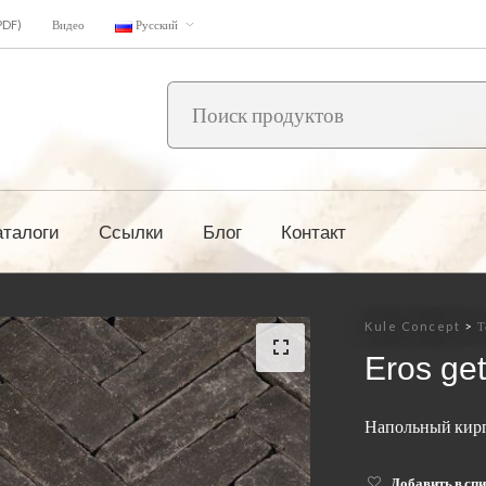
PDF)
Видео
Русский
аталоги
Ссылки
Блог
Контакт
Kule Concept
>
Т
Eros ge
Напольный кирп
Добавить в сп