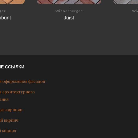
ger
Wienerberger
Wi
bbunt
Juist
ЫЕ ССЫЛКИ
я оформления фасадов
я архитектурного
ания
ые кирпичи
й кирпич
 кирпич