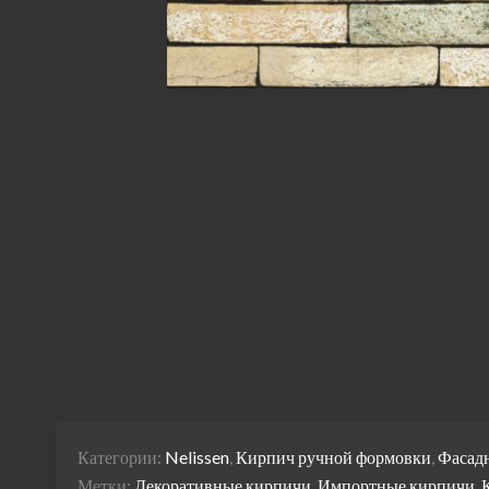
Категории:
Nelissen
,
Кирпич ручной формовки
,
Фасад
Метки:
Декоративные кирпичи
,
Импортные кирпичи
,