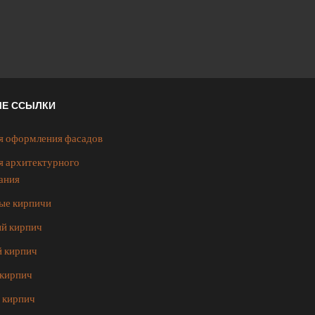
ЫЕ ССЫЛКИ
я оформления фасадов
я архитектурного
ания
ые кирпичи
й кирпич
 кирпич
кирпич
 кирпич