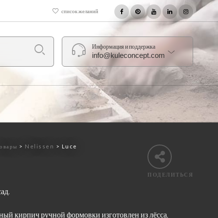
список желаний
Информация и поддержка
info@kuleconcept.com
овары
>
Nelissen
>
Luce
ПОДЕЛИТЬСЯ
ад.
ный кирпич ручной формовки изготовлен из лёсса,