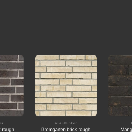
er
ABC-Klinker
k-rough
Bremgarten brick-rough
Mang