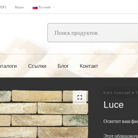
PDF)
Видео
Русский
аталоги
Ссылки
Блог
Контакт
Kule Concept
>
Т
Luce
Осветит ваш фас
Этот облицовоч