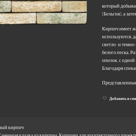
который добывае
(Бельгия), а за
Кирпич имеет же
используются, д
светло- и темно
белого песка. Р
опилок, с одной 
Благодаря спек
Представленные
Добавить в сп
ный кирпич
Каменная кладка из кирпича
,
Кирпичи для архитектурного проект