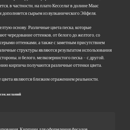
тся, в частности, на плато Кессельт в долине Маас
тем дополняется сырьем из вулканического Эйфеля.
лтую основу. Различные цвета песка, которые
ают чередование оттенков, от белого до желтого, со
-серыми оттенками, а также с заметным присутствием
азличные структуры являются результатом использования
стороны, и белого, мелкозернистого песка – с другой.
анию кирпича получаются различные оттенки цвета.
 цвета являются близким отражением реальности.
исок желаний
ирования
,
Кирпичи для оформления фасадов
,