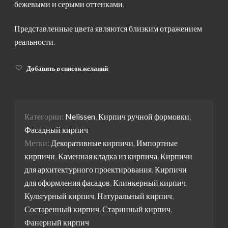
бежевыми и серыми оттенками.
Представленные цвета являются близким отражением
реальности.
Добавить в список желаний
Категории:
Nelissen
,
Кирпич ручной формовки
,
Фасадный кирпич
Метки:
Декоративные кирпичи
,
Импортные
кирпичи
,
Каменная кладка из кирпича
,
Кирпичи
для архитектурного проектирования
,
Кирпичи
для оформления фасадов
,
Клинкерный кирпич
,
Культурный кирпич
,
Натуральный кирпич
,
Состаренный кирпич
,
Старинный кирпич
,
Фанерный кирпич