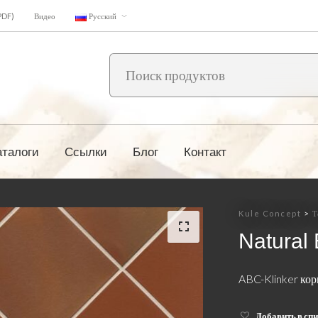
PDF)
Видео
Русский
аталоги
Ссылки
Блог
Контакт
Kule Concept
>
Т
Natural
ABC-Klinker ко
Добавить в сп