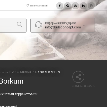
список желаний
Информация и поддержка
info@kuleconcept.com
овары
>
ABC-Klinker
>
Natural Borkum
 Borkum
ПОДЕЛИТЬСЯ
ричневый терракотовый.
исок желаний