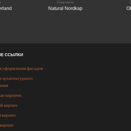
а
Терракота
erland
Natural Nordkap
Ob
ЫЕ ССЫЛКИ
я оформления фасадов
я архитектурного
ания
ые кирпичи
й кирпич
 кирпич
кирпич