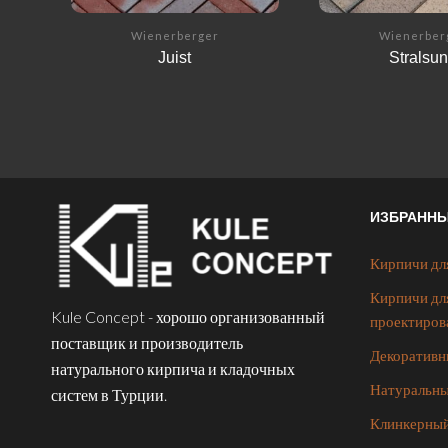
Wienerberger
Wienerber
Juist
Stralsu
ИЗБРАНН
Кирпичи дл
Кирпичи дл
Kule Concept - хорошо организованный
проектиров
поставщик и производитель
Декоративн
натурального кирпича и кладочных
Натуральны
систем в Турции.
Клинкерный