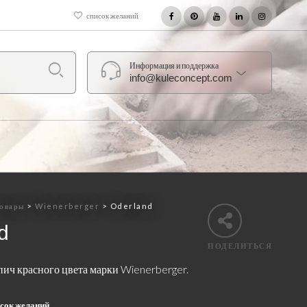
список желаний
Информация и поддержка
info@kuleconcept.com
овары
>
Wienerberger
>
Oderland
d
ПОДЕЛИТЬСЯ
ич красного цвета марки Wienerberger.
исок желаний