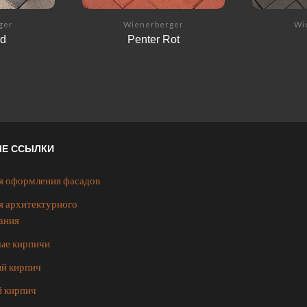
ger
Wienerberger
Wi
nd
Penter Rot
ЫЕ ССЫЛКИ
я оформления фасадов
я архитектурного
ания
ые кирпичи
й кирпич
 кирпич