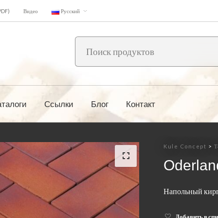
PDF)
Видео
Русский
аталоги
Ссылки
Блог
Контакт
Kule Concept
>
Т
Oderlan
Напольный кирп
Добавить в сп