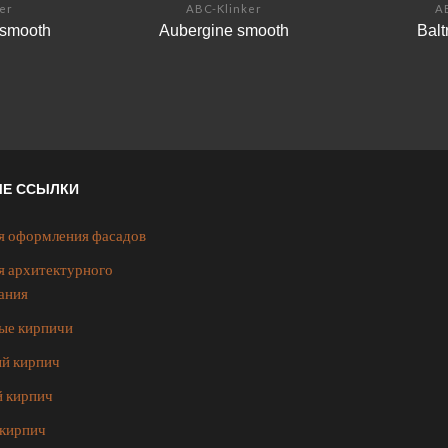
er
ABC-Klinker
A
 smooth
Aubergine smooth
Bal
ЫЕ ССЫЛКИ
я оформления фасадов
я архитектурного
ания
ые кирпичи
й кирпич
 кирпич
кирпич