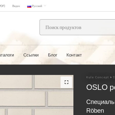
PDF)
Видео
Русский
аталоги
Ссылки
Блог
Контакт
Kule Concept
>
Т
OSLO per
Специаль
Röben