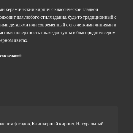
ый керамический кирпич с классической гладкой
дходит для любого стиля здания, будь то традиционный с
кими деталями или современный с его четкими линиями и
асивая поверхность также доступна в благородном сером
ерном цветах.
исок желаний
ления фасадов
,
Клинкерный кирпич
,
Натуральный