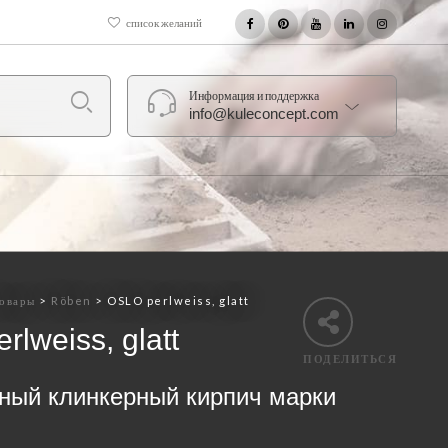
список желаний
Информация и поддержка
info@kuleconcept.com
овары
>
Röben
>
OSLO perlweiss, glatt
lweiss, glatt
ПОДЕЛИТЬСЯ
ный клинкерный кирпич марки