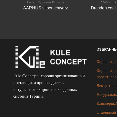
Roben Премиум Клинкер
ABC-Klink
AARHUS silberschwarz
Dresden coal
ИЗБРАНН
Кирпичи дл
Кирпичи дл
Kule Concept - хорошо организованный
проектиров
поставщик и производитель
Декоративн
натурального кирпича и кладочных
Натуральны
систем в Турции.
Клинкерный
Старинный 