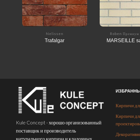
Nelissen
Roben Премиум 
Trafalgar
MARSEILLE s
ИЗБРАНН
Кирпичи дл
Кирпичи дл
Kule Concept - хорошо организованный
проектиров
поставщик и производитель
Декоративн
натурального кирпича и кладочных