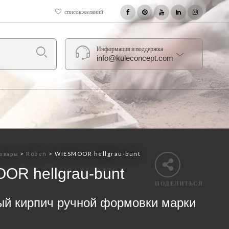
список желаний
Информация и поддержка
info@kuleconcept.com
овары
>
Röben
>
WIESMOOR hellgrau-bunt
OR hellgrau-bunt
ПОДЕЛИТЬСЯ
ый кирпич ручной формовки марки