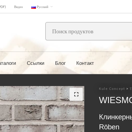
PDF)
Видео
Русский
аталоги
Ссылки
Блог
Контакт
Kule Concept
>
Т
WIESMO
Клинкерн
Röben