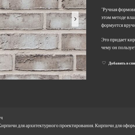
“Ручная формовк
этом методе вла
формуется вручн
Это придает ки
чему он пользуе
Добавить в сп
ич
Кирпичи для архитектурного проектирования
,
Кирпичи для оформ