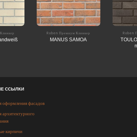
Клинкер
Roben Премиум Клинкер
Roben 
andweiß
MANUS SAMOA
TOULO
n
ЫЕ ССЫЛКИ
я оформления фасадов
я архитектурного
ания
ые кирпичи