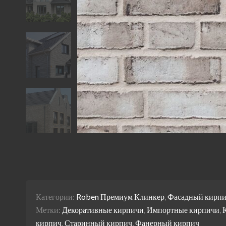
Категории:
Roben Премиум Клинкер
,
Фасадный кирп
Метки:
Декоративные кирпичи
,
Импортные кирпичи
,
кирпич
,
Старинный кирпич
,
Фанерный кирпич