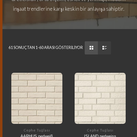
inşaat trendlerine karşı keskin bir anlayışa sahiptir.
61 SONUÇTAN 1-60 ARASI GÖSTERILIYOR
Cephe Tuğlası
Cephe Tuğlası
AARHUS perlweiß
ISLAND perlweiss