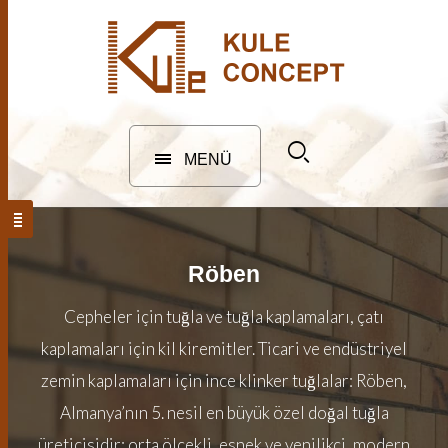
MENÜ
Röben
Cepheler için tuğla ve tuğla kaplamaları, çatı
kaplamaları için kil kiremitler. Ticari ve endüstriyel
zemin kaplamaları için ince klinker tuğlalar: Röben,
Almanya’nın 5. nesil en büyük özel doğal tuğla
üreticisidir; orta ölçekli, esnek ve yenilikçi, modern