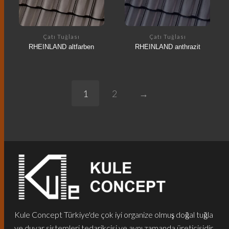
Çatı Tuğlası
Çatı Tuğlası
RHEINLAND altfarben
RHEINLAND anthrazit
1
2
→
Kule Concept Türkiye'de çok iyi organize olmuş doğal tuğla
ve duvar sistemleri tedarikçisi ve aynı zamanda üreticisidir.