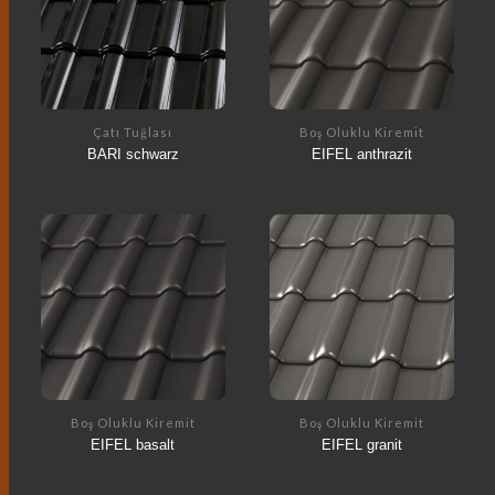
Çatı Tuğlası
Boş Oluklu Kiremit
BARI schwarz
EIFEL anthrazit
Boş Oluklu Kiremit
Boş Oluklu Kiremit
EIFEL basalt
EIFEL granit