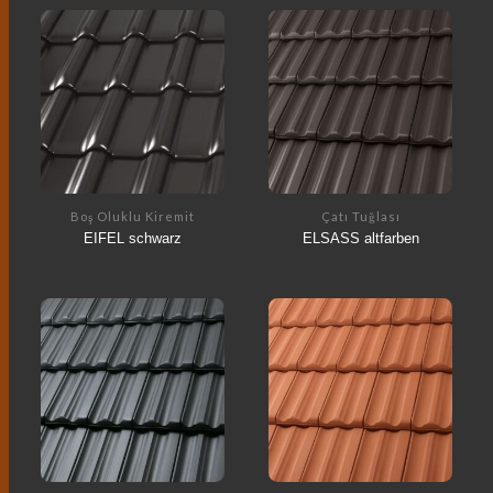
Boş Oluklu Kiremit
Çatı Tuğlası
EIFEL schwarz
ELSASS altfarben