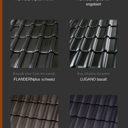
engobiert
Büyük Düz Çatı Kiremidi
Boş Oluklu Kiremit
FLANDERNplus schwarz
LUGANO basalt