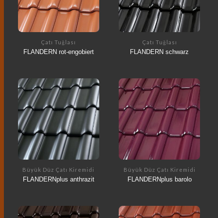
Çatı Tuğlası
Çatı Tuğlası
FLANDERN rot-engobiert
FLANDERN schwarz
Büyük Düz Çatı Kiremidi
Büyük Düz Çatı Kiremidi
FLANDERNplus anthrazit
FLANDERNplus barolo