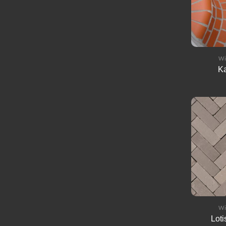
Wi
Ka
Wi
Loti