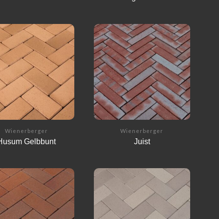
Wienerberger
Wienerberger
Husum Gelbbunt
Juist