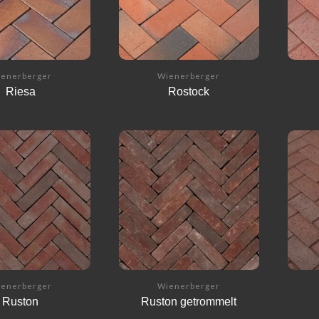
enerberger
Wienerberger
Riesa
Rostock
enerberger
Wienerberger
Ruston
Ruston getrommelt