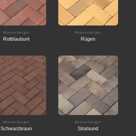
Wienerberger
Wienerberger
Rotblaubunt
Rügen
Wienerberger
Wienerberger
Schwarzbraun
Stralsund