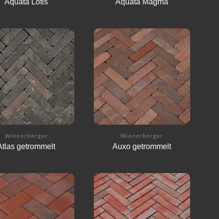
Aquata Lotis
Aquata Magma
Wienerberger
Wienerberger
Atlas getrommelt
Auxo getrommelt