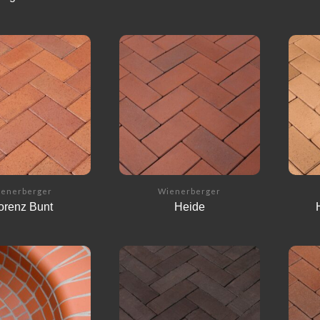
enerberger
Wienerberger
orenz Bunt
Heide