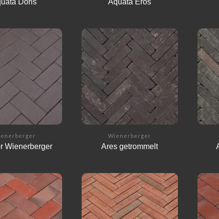
uata Doris
Aquata Eros
enerberger
Wienerberger
or Wienerberger
Ares getrommelt