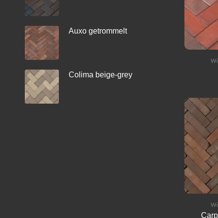
Auxo getrommelt
Wi
Colima beige-grey
Wi
Carp