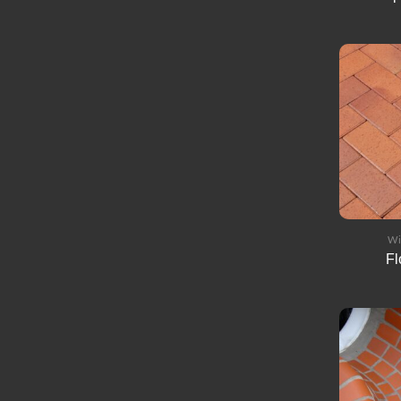
Wi
Fl