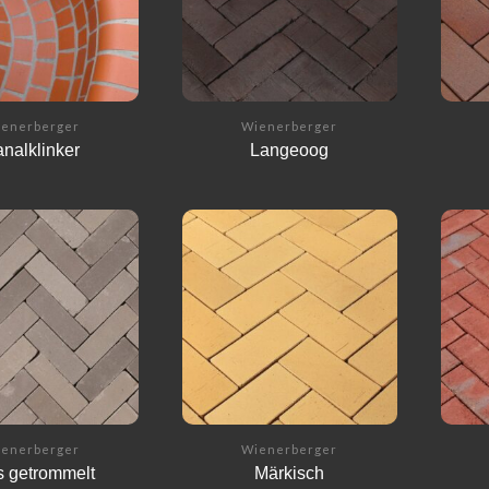
enerberger
Wienerberger
nalklinker
Langeoog
enerberger
Wienerberger
s getrommelt
Märkisch