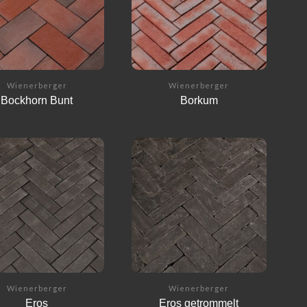
Wienerberger
Wienerberger
Bockhorn Bunt
Borkum
Wienerberger
Wienerberger
Eros
Eros getrommelt