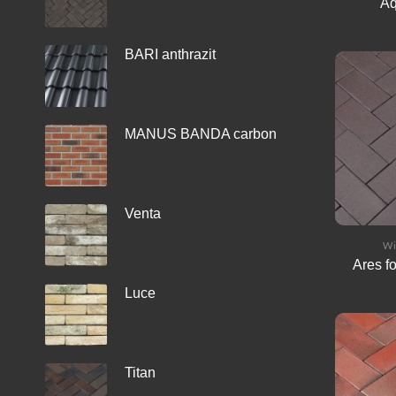
Aq
BARI anthrazit
MANUS BANDA carbon
Venta
Wi
Ares f
Luce
Titan