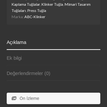
Kaplama Tuğlalar
,
Klinker Tuğla
,
Mimari Tasarım
Tuğlaları
,
Press Tuğla
Marka:
ABC-Klinker
Açıklama
Ek bilgi
Değerlendirmeler (0)
Ön İzleme