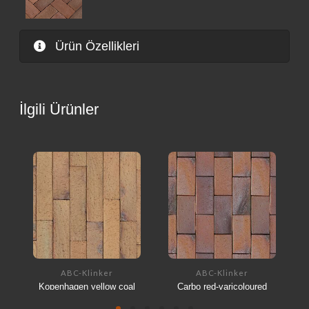
Ürün Özellikleri
İlgili Ürünler
ABC-Klinker
ABC-Klinker
Kopenhagen yellow coal
Carbo red-varicoloured
coal