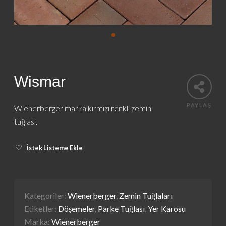
Wismar
PAYLAŞ
Wienerberger marka kırmızı renkli zemin
tuğlası.
İstek Listeme Ekle
Kategoriler:
Wienerberger
,
Zemin Tuğlaları
Etiketler:
Döşemeler
,
Parke Tuğlası
,
Yer Karosu
Marka:
Wienerberger