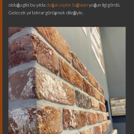
olduğu gibi bu yılda
doğal cephe tuğlaları
yoğun ilgi gördü.
Gelecek yıl tekrar görüşmek dileğiyle.