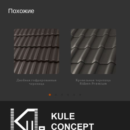
Похожие
Двойная гофрированная
Кровельная черепица
черепица
Röben Premium
ELSASS altfarben
EIFEL anthrazit