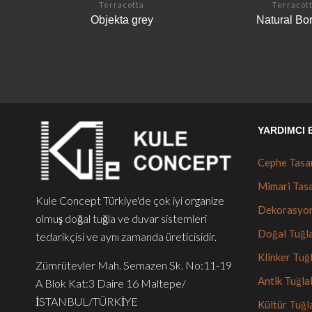
Terracotta
Terracot
Objekta grey
Natural Bo
YARDIMCI
Cephe Tasar
Mimari Tasa
Kule Concept Türkiye'de çok iyi organize
Dekorasyon
olmuş doğal tuğla ve duvar sistemleri
Doğal Tuğla
tedarikçisi ve aynı zamanda üreticisidir.
Klinker Tuğ
Zümrütevler Mah. Semazen Sk. No:11-19
Antik Tuğla
A Blok Kat:3 Daire 16 Maltepe/
İSTANBUL/TÜRKİYE
Kültür Tuğla