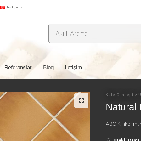
Türkçe
Referanslar
Blog
İletişim
Kule Concept
>
Ü
Natural
ABC-Klinker mark
İstek Listeme 