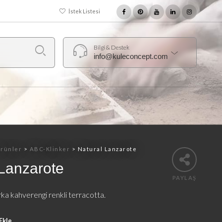
İstek Listesi
Bilgi & Destek
info@kuleconcept.com
rünler
>
ABC-Klinker
>
Natural Lanzarote
 Lanzarote
PAYLAŞ
a kahverengi renkli terracotta.
Ekle