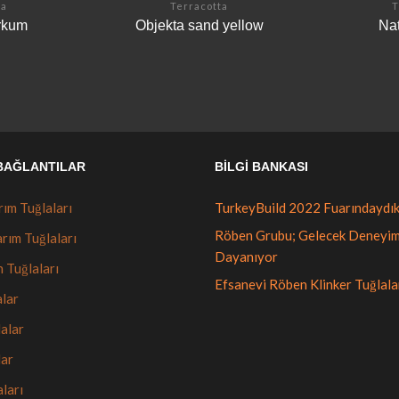
ta
Terracotta
T
rkum
Objekta sand yellow
Nat
 BAĞLANTILAR
BILGI BANKASI
ım Tuğlaları
TurkeyBuild 2022 Fuarındaydı
Röben Grubu; Gelecek Deneyi
rım Tuğlaları
Dayanıyor
 Tuğlaları
Efsanevi Röben Klinker Tuğlala
lar
lalar
lar
ları